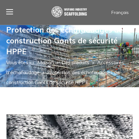
Français
العربية
Protection des échafaudages de
Español
construction Gants de sécurité
Português
ไทย
HPPE
English
Vous êtes ici:
Maison
»
Des produits
»
Accessoires
d'échafaudage
»
Protection des échafaudages de
construction Gants de sécurité HPPE