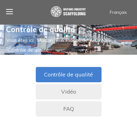
Français
العربية
Contrôle de qualité
Español
Português
Vous êtes ici:
Maison
»
À Propos de WUFANG
»
ไทย
Contrôle de qualité
English
Contrôle de qualité
Vidéo
FAQ