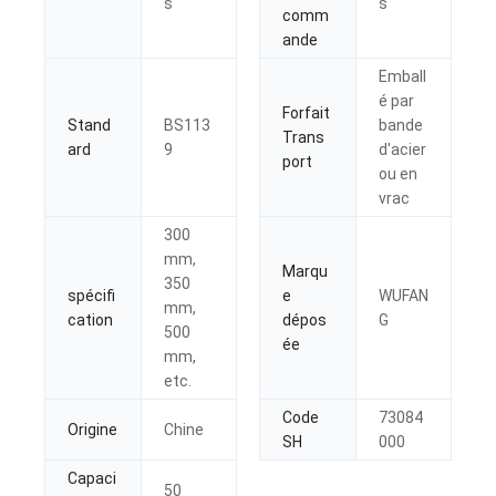
s
s
comm
ande
Emball
é par
Forfait
Stand
BS113
bande
Trans
ard
9
d'acier
port
ou en
vrac
300
mm,
Marqu
350
spécifi
e
WUFAN
mm,
cation
dépos
G
500
ée
mm,
etc.
Code
73084
Origine
Chine
SH
000
Capaci
50