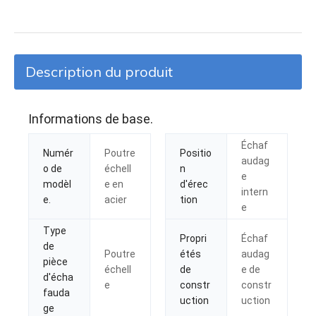
Description du produit
Informations de base.
Échaf
Numér
Poutre
Positio
audag
o de
échell
n
e
modèl
e en
d'érec
intern
e.
acier
tion
e
Type
Propri
Échaf
de
Poutre
étés
audag
pièce
échell
de
e de
d'écha
e
constr
constr
fauda
uction
uction
ge