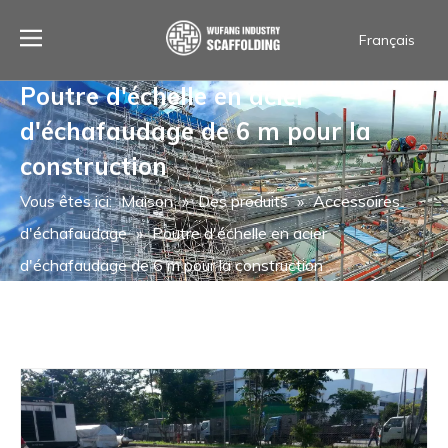
Français
العربية
Poutre d'échelle en acier
Español
d'échafaudage de 6 m pour la
Português
ไทย
construction
English
Vous êtes ici:
Maison
»
Des produits
»
Accessoires
d'échafaudage
»
Poutre d'échelle en acier
d'échafaudage de 6 m pour la construction