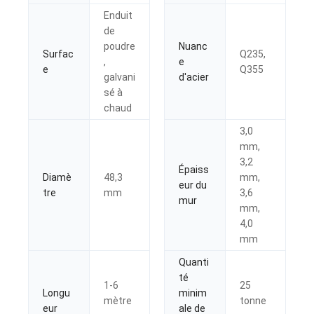
Enduit
de
poudre
Nuanc
Surfac
Q235,
,
e
e
Q355
galvani
d'acier
sé à
chaud
3,0
mm,
3,2
Épaiss
Diamè
48,3
mm,
eur du
tre
mm
3,6
mur
mm,
4,0
mm
Quanti
té
1-6
25
Longu
minim
mètre
tonne
eur
ale de