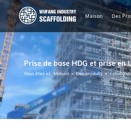
Maison
Des Pro
Écha
Écha
Écha
Prise de base HDG et prise en 
Vous êtes ici:
Maison
»
Des produits
»
Échafauda
Tuya
Étai
Plan
Éche