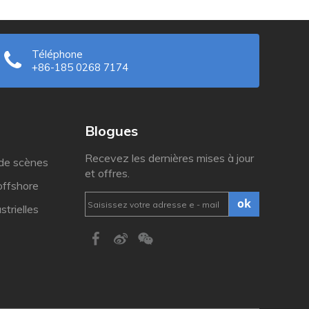
Téléphone
+86-185 0268 7174
Blogues
Recevez les dernières mises à jour
 de scènes
et offres.
offshore
ok
strielles