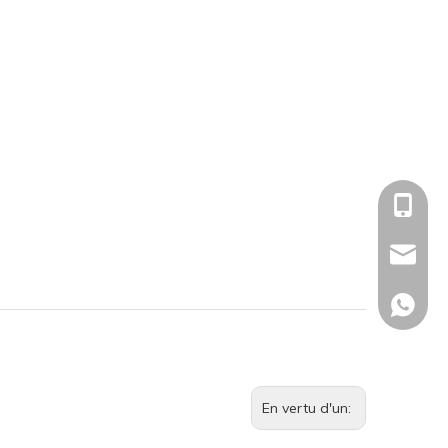
+86-185
sales01
Émilie :
Sophie 
En vertu d'un: