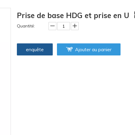
ssoires d'échafaudage
Prise de base HDG et prise en U
rage et accessoires
Quantité:
enquête
Ajouter au panier