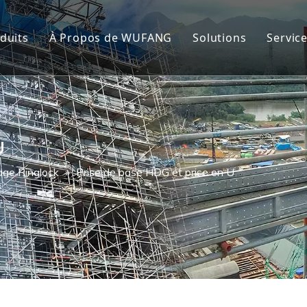
duits
À Propos de WUFANG
Solutions
Servic
faudage Ringlock
Contrôle de qualité
Projets
faudage à cadre
Vidéo
Applications
faudage Cuplock
FAQ
U
ge Ringlock
»
Prise de base HDG et prise en U
u et coupleur d'échafaudage
 réglable en acier
che de marche pour échafaudage
lle d'échafaudage