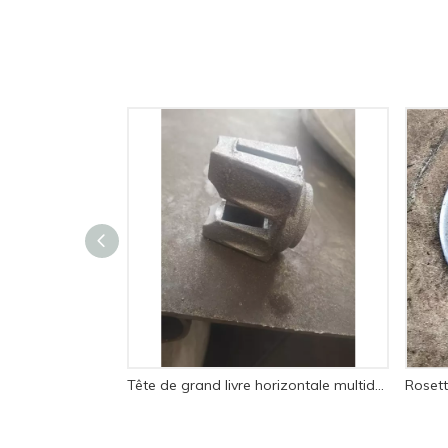
Tête de grand livre horizontale multidirectionnelle d'échafaudage de serrure d'anneau de prix bon marché d'Andamio