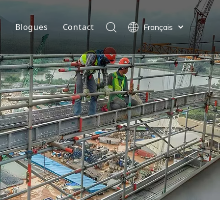
e
Blogues
Contact
Français
العربية
Español
Português
ไทย
English