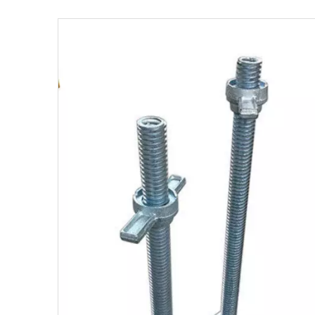
Acce
Coff