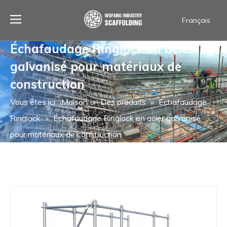
Français
العربية
Échafaudage Ringlock en acier
Español
galvanisé pour matériaux de
Português
ไทย
construction
English
Vous êtes ici:
Maison
»
Des produits
»
Échafaudage
Ringlock
»
Échafaudage Ringlock en acier galvanisé
pour matériaux de construction