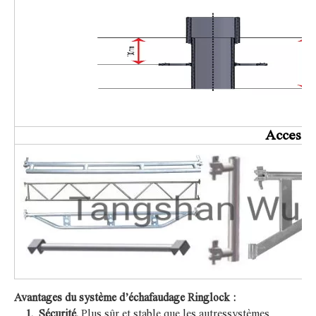
Accessoi
Avantages du système d’échafaudage Ringlock :
1. Sécurité.
Plus sûr et stable que les autres
systèmes