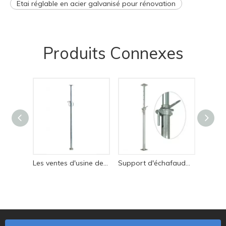
Etai réglable en acier galvanisé pour rénovation
Produits Connexes
Les ventes d'usine de type italien d'échafaudages peints galvanisés Prop Jack accessoires en acier
Support d'échafaudage en acier peint robuste au Moyen-Orient, offre spéciale