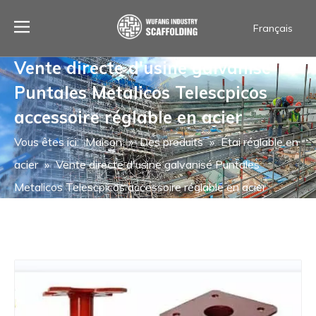
Français
العربية
Vente directe d'usine galvanisé
Español
Puntales Metalicos Telescpicos
Português
ไทย
accessoire réglable en acier
English
Vous êtes ici:
Maison
»
Des produits
»
Étai réglable en
acier
»
Vente directe d'usine galvanisé Puntales
Metalicos Telescpicos accessoire réglable en acier