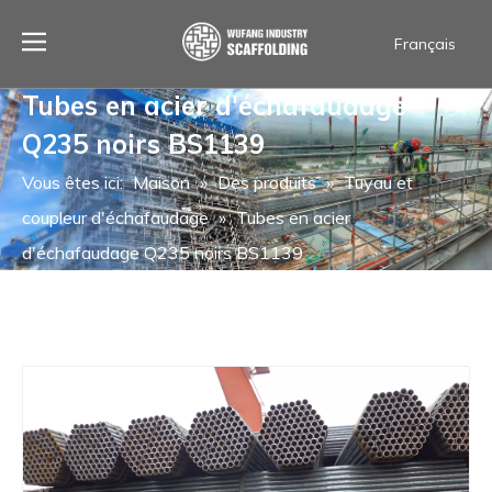
Français
العربية
Tubes en acier d'échafaudage
Español
Q235 noirs BS1139
Português
ไทย
Vous êtes ici:
Maison
»
Des produits
»
Tuyau et
English
coupleur d'échafaudage
»
Tubes en acier
d'échafaudage Q235 noirs BS1139