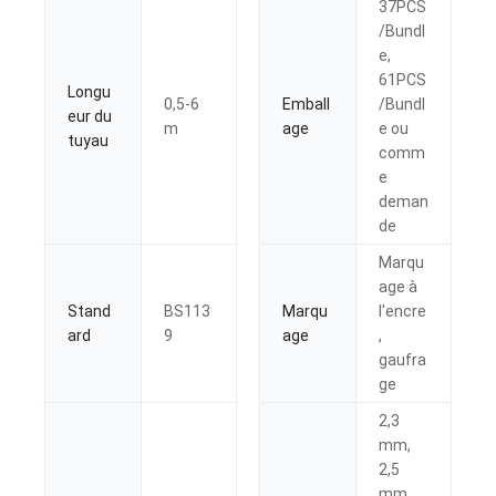
37PCS
/Bundl
e,
61PCS
Longu
0,5-6
Emball
/Bundl
eur du
m
age
e ou
tuyau
comm
e
deman
de
Marqu
age à
Stand
BS113
Marqu
l'encre
ard
9
age
,
gaufra
ge
2,3
mm,
2,5
mm,