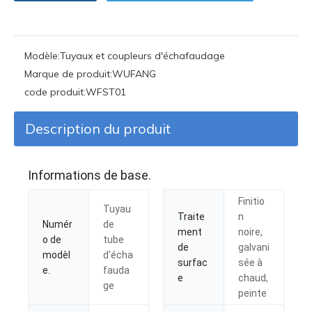
Modèle:
Tuyaux et coupleurs d'échafaudage
Marque de produit:
WUFANG
code produit:
WFST01
Description du produit
Informations de base.
Finitio
Tuyau
Traite
n
Numér
de
ment
noire,
o de
tube
de
galvani
modèl
d'écha
surfac
sée à
e.
fauda
e
chaud,
ge
peinte