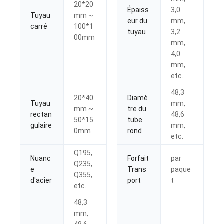
20*20
Épaiss
3,0
Tuyau
mm ~
eur du
mm,
carré
100*1
tuyau
3,2
00mm
mm,
4,0
mm,
etc.
48,3
20*40
Diamè
Tuyau
mm,
mm ~
tre du
rectan
48,6
50*15
tube
gulaire
mm,
0mm
rond
etc.
Q195,
Nuanc
Forfait
par
Q235,
e
Trans
paque
Q355,
d'acier
port
t
etc.
48,3
mm,