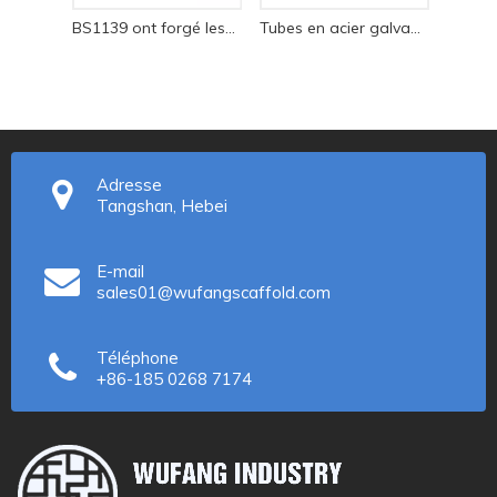
BS1139 ont forgé les colliers de serrage pressés de coupleur d'échafaudage
Tubes en acier galvanisés peints de tuyau d'échafaudage d'approvisionnement d'usine
Adresse
Tangshan, Hebei
E-mail
sales01@wufangscaffold.com
Téléphone
+86-185 0268 7174