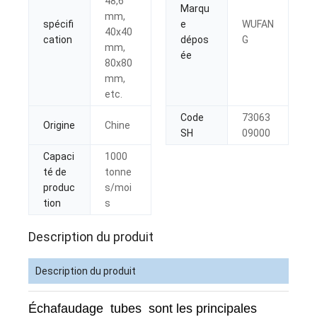
48,6
Marqu
mm,
spécifi
e
WUFAN
40x40
cation
dépos
G
mm,
ée
80x80
mm,
etc.
Code
73063
Origine
Chine
SH
09000
Capaci
1000
té de
tonne
produc
s/moi
tion
s
Description du produit
Description du produit
Échafaudage tubes sont les principales