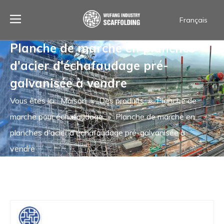
Français
العربية
Planche de marche en planches
Español
d'acier d'échafaudage pré-
Português
ไทย
galvanisée à vendre
English
Vous êtes ici:
Maison
»
Des produits
»
Planche de
marche pour échafaudage
»
Planche de marche en
planches d'acier d'échafaudage pré-galvanisée à
vendre